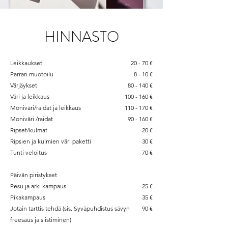
HINNASTO
Leikkaukset
20 - 70 €
Parran muotoilu
8 - 10 €
Värjäykset
80 - 140 €
Väri ja leikkaus
100 - 160 €
Moniväri/raidat ja leikkaus
110 - 170 €
Moniväri /raidat
90 - 160 €
Ripset/kulmat
20 €
Ripsien ja kulmien väri paketti
30 €
Tunti veloitus
70 €
Päivän piristykset
Pesu ja arki kampaus
25 €
Pikakampaus
35 €
Jotain tarttis tehdä (sis. Syväpuhdistus sävyn
90 €
freesaus ja siistiminen)