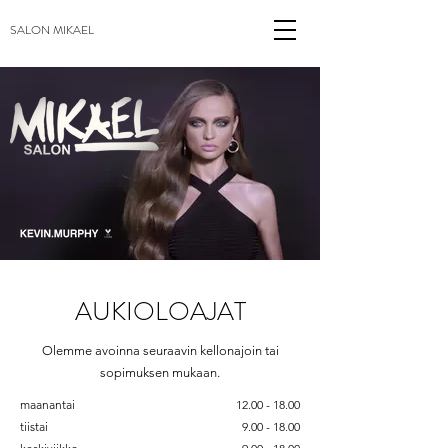
SALON MIKAEL
AUKIOLOAJAT
Olemme avoinna seuraavin kellonajoin tai
sopimuksen mukaan.
maanantai
12.00 - 18.00
tiistai
9.00 - 18.00