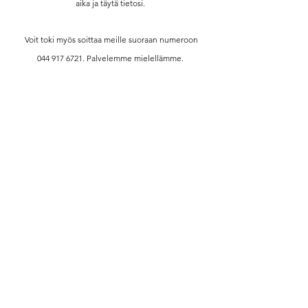
aika ja täytä tietosi.
Voit toki myös soittaa meille suoraan numeroon
044 917 6721
. Palvelemme mielellämme.